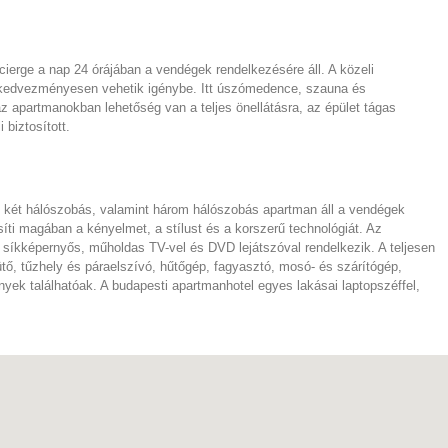
ncierge a nap 24 órájában a vendégek rendelkezésére áll. A közeli
 kedvezményesen vehetik igénybe. Itt úszómedence, szauna és
z apartmanokban lehetőség van a teljes önellátásra, az épület tágas
 biztosított.
 és két hálószobás, valamint három hálószobás apartman áll a vendégek
ti magában a kényelmet, a stílust és a korszerű technológiát. Az
síkképernyős, műholdas TV-vel és DVD lejátszóval rendelkezik. A teljesen
tő, tűzhely és páraelszívó, hűtőgép, fagyasztó, mosó- és szárítógép,
nyek találhatóak. A budapesti apartmanhotel egyes lakásai laptopszéffel,