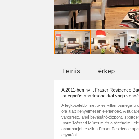
Leírás
Térkép
A 2011-ben nyílt Fraser Residence 
kategóriás apartmanokkal várja vendég
A legközelebbi metró- és villamosmegálló c
óra alatt kényelmesen elérhetőek. A budape
városrész, ahol bevásárlóközpont, sportce
Iparművészeti Múzeum és a történelmi jel
apartmanjai teszik a Fraser Residence apa
egyaránt.