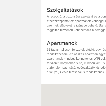
Szolgáltatások
A recepció, a biztonsági szolgálat és a co
fitneszközpontot az apartmanok vendégei
gyermekfelügyelet is igénybe vehető. Bár a
reggeliző termében kontinentális büféreggeli
Apartmanok
51 tágas, teljesen felszerelt stúdió, egy-
rendelkezésére. Az összes apartman egyesí
apartmanok mindegyike ingyenes WiFi-vel, 
felszerelt konyhában sütő, mikrohullámú sü
vízforraló, toast sütő, evőeszközök és edé
erkéllyel, illetve terasszal is rendelkeznek.