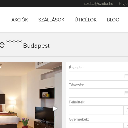
szoba@szoba.hu
Hívjo
AKCIÓK
SZÁLLÁSOK
ÚTICÉLOK
BLOG
****
e
TOVÁBB AZ ELSŐDLEGES TARTALOMRA
TOVÁBB A MÁSODLAGOS TARTALOMRA
Budapest
Érkezés:
Távozás:
Felnőttek:
Gyermekek: