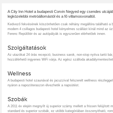
A City Inn Hotel a budapesti Corvin Negyed egy csendes utcájáb
legközelebbi metróállomástól és a fő villamosvonaltól.
Kedvező fekvésének köszönhetően csak néhány megállóra található a b
modern 4 csillagos budapesti hotel kényelmes szállást kínál mind az üzl
Ferenc Repülőtér és az autópályák is egyszerűen elérhetőek innen.
Szolgáltatások
Az utazókat 24 órás recepció, business sarok, non-stop nyitva tartó bár,
hozzáférhető ingyenes WiFi várja. Az egész szálloda akadálymentesítet
Wellness
A budapesti hotel szaunával és jacuzzival felszerelt wellness részleggel 
nyáron a napozóteraszon élvezhetik a napsütést.
Szobák
A 2011 év elején megnyílt új superior szárny mellett a frissen felújítot
standard és superior szobák, ez utóbbi kategóriában összenyitható, rom