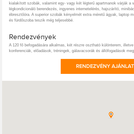
kialakított szobák, valamint egy- vagy két légterű apartmanok várják a
légkondicionáló berendezés, ingyenes internetelérés, hajszárító, minibár
ébresztőóra. A superior szobák kényelmét extra méretű ágyak, laptop m
és fürdőszoba teszik még teljesebbé.
Rendezvények
A 120 fő befogadására alkalmas, két részre osztható különterem, illetve
konferenciák, előadások, tréningek, gálavacsorák és állófogadások me
RENDEZVÉNY AJÁNLAT