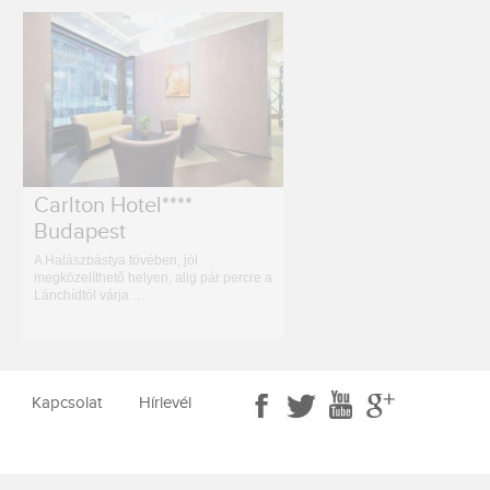
Carlton Hotel****
Budapest
A Halászbástya tövében, jól
megközelíthető helyen, alig pár percre a
Lánchídtól várja …
Kapcsolat
Hírlevél