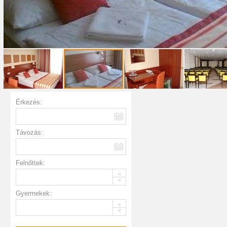
Érkezés:
Távozás:
Felnőttek:
Gyermekek: