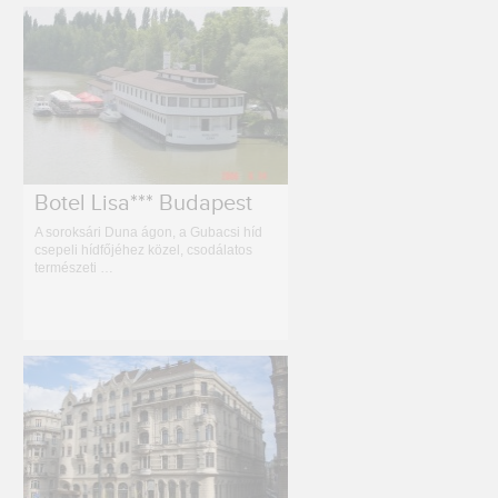
Botel Lisa*** Budapest
A soroksári Duna ágon, a Gubacsi híd
csepeli hídfőjéhez közel, csodálatos
természeti …