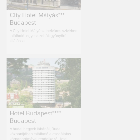
City Hotel Mátyás***
Budapest
A City Hotel Mátyás a belváros szívében
található, egyes szobák gyönyörű
kilátással …
Hotel Budapest****
Budapest
A budai hegyek lábánál, Buda
központjában található a csodálatos
körpanorámával rendelkező Hotel …