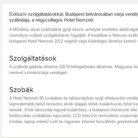
Exkluzív szolgáltatásokkal, Budapest belvárosában várja vend
szállodája, a négycsillagos Hotel Nemzeti.
A MGallery olyan szállodákat gyűjt össze, amelyek kivételes adottságo
személyre szabott szolgáltatások fogadják. A korábban a Mercure szállod
budapesti Hotel Nemzeti 2012 végétől várja különleges élményt kereső 
Szolgáltatások
A szálloda galériás étterme 120 fő befogadására alkalmas. Magyaros és
zenével szórakoztatja vendégeit.
Szobák
A Hotel Nemzeti 80 szobában és lakosztályban nyújt elhelyezést vendé
legmodernebb belső tervezési elvek alapján lettek kialakítva és felső k
bennük. A két lakosztály egyedi kialakítású, a budapesti művészeti élet 
fürdőszobás szobákban hajszárító, LCD televízió nemzetközi csatornákka
minibár, laptop méretű széf és ingyenes internet hozzáférés gondoskod