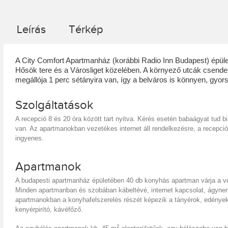
Leírás
Térkép
A City Comfort Apartmanház (korábbi Radio Inn Budapest) épüle
Hősök tere és a Városliget közelében. A környező utcák csendese
megállója 1 perc sétányira van, így a belváros is könnyen, gyors
Szolgáltatások
A recepció 8 és 20 óra között tart nyitva. Kérés esetén babaágyat tud bi
van. Az apartmanokban vezetékes internet áll rendelkezésre, a recepció 
ingyenes.
Apartmanok
A budapesti apartmanház épületében 40 db konyhás apartman várja a v
Minden apartmanban és szobában kábeltévé, internet kapcsolat, ágynem
apartmanokban a konyhafelszerelés részét képezik a tányérok, edények
kenyérpirító, kávéfőző.
2