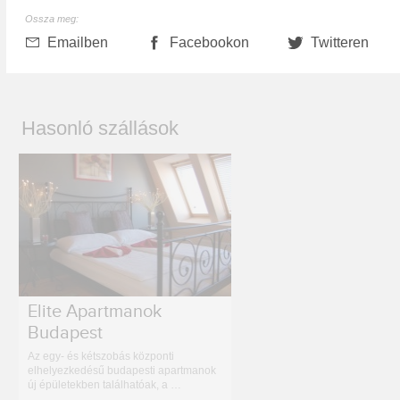
Ossza meg:
Emailben
Facebookon
Twitteren
Hasonló szállások
Elite Apartmanok
Budapest
Az egy- és kétszobás központi
elhelyezkedésű budapesti apartmanok
új épületekben találhatóak, a …