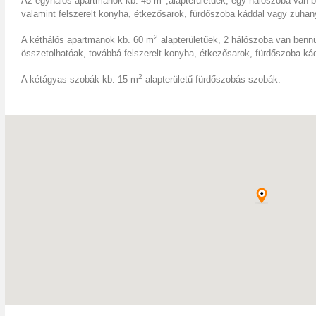
Az egyhálós apartmanok kb. 45 m
,alapterületűek, egy hálószoba van 
valamint felszerelt konyha, étkezősarok, fürdőszoba káddal vagy zuha
2
A kéthálós apartmanok kb. 60 m
alapterületűek, 2 hálószoba van benn
összetolhatóak, továbbá felszerelt konyha, étkezősarok, fürdőszoba k
2
A kétágyas szobák kb. 15 m
alapterületű fürdőszobás szobák.