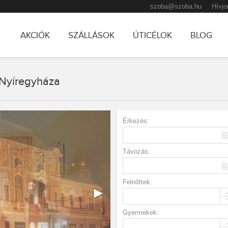
szoba@szoba.hu
Hívjo
AKCIÓK
SZÁLLÁSOK
ÚTICÉLOK
BLOG
Nyíregyháza
TOVÁBB AZ ELSŐDLEGES TARTALOMRA
TOVÁBB A MÁSODLAGOS TARTALOMRA
Érkezés:
Távozás:
Felnőttek:
Gyermekek: