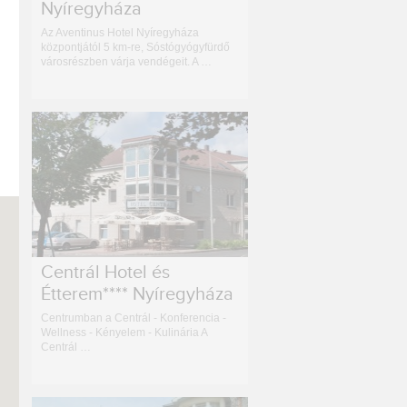
Nyíregyháza
Az Aventinus Hotel Nyíregyháza
központjától 5 km-re, Sóstógyógyfürdő
városrészben várja vendégeit. A …
Centrál Hotel és
Étterem**** Nyíregyháza
Centrumban a Centrál - Konferencia -
Wellness - Kényelem - Kulinária A
Centrál …