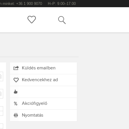
n minket: +36 1 900 9070
H–P: 9.00–17.00
Keress!
Küldés emailben
Kedvencekhez ad
Akciófigyelő
Nyomtatás