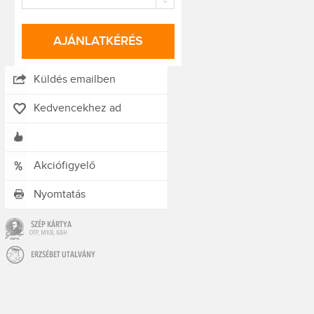
AJÁNLATKÉRÉS
Küldés emailben
Kedvencekhez ad
Akciófigyelő
Nyomtatás
OTP, MKB, K&H