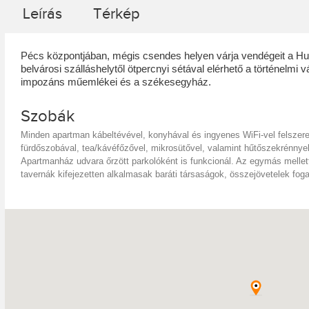
Leírás
Térkép
Pécs központjában, mégis csendes helyen várja vendégeit a Hu
belvárosi szálláshelytől ötpercnyi sétával elérhető a történelmi 
impozáns műemlékei és a székesegyház.
Szobák
Minden apartman kábeltévével, konyhával és ingyenes WiFi-vel felszere
fürdőszobával, tea/kávéfőzővel, mikrosütővel, valamint hűtőszekrénnyel 
Apartmanház udvara őrzött parkolóként is funkcionál. Az egymás melle
tavernák kifejezetten alkalmasak baráti társaságok, összejövetelek fog