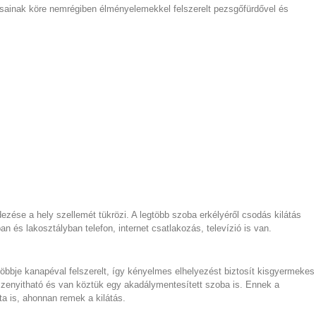
ásainak köre nemrégiben élményelemekkel felszerelt pezsgőfürdővel és
zése a hely szellemét tükrözi. A legtöbb szoba erkélyéről csodás kilátás
an és lakosztályban telefon, internet csatlakozás, televízió is van.
öbbje kanapéval felszerelt, így kényelmes elhelyezést biztosít kisgyermekes
enyitható és van köztük egy akadálymentesített szoba is. Ennek a
ta is, ahonnan remek a kilátás.