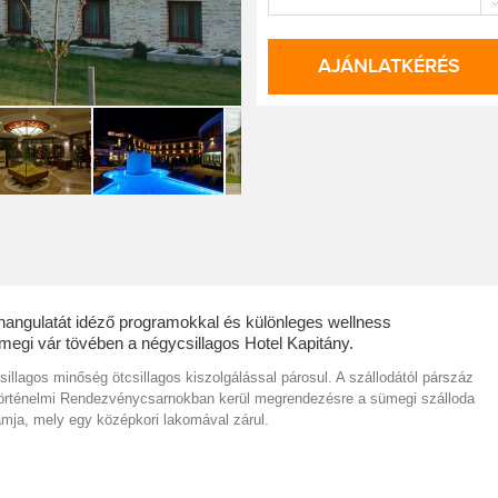
AJÁNLATKÉRÉS
hangulatát idéző programokkal és különleges wellness
ümegi vár tövében a négycsillagos Hotel Kapitány.
illagos minőség ötcsillagos kiszolgálással párosul. A szállodától párszáz
Történelmi Rendezvénycsarnokban kerül megrendezésre a sümegi szálloda
amja, mely egy középkori lakomával zárul.