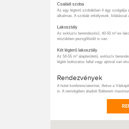
Családi szoba
Az egy légterű szobákban 4 ágy szolgálja
alkalmas. A szobák erkélyesek, kilátással 
Lakosztály
Az exkluzív berendezésű, 40-50 m²-es lakos
részükben pezsgőfürdő is van.
Két légterű lakosztály
Az 50-55 m² alapterületű, exkluzív berende
légtér boltozatos fallal vagy ajtóval van el
Rendezvények
A hotel konferenciatermei, illetve a Várk
is. A nemrégiben átadott Bálterem maximu
RE