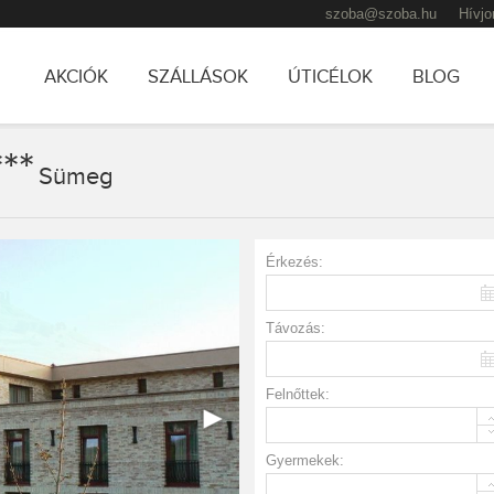
szoba@szoba.hu
Hívjo
AKCIÓK
SZÁLLÁSOK
ÚTICÉLOK
BLOG
***
TOVÁBB AZ ELSŐDLEGES TARTALOMRA
Sümeg
TOVÁBB A MÁSODLAGOS TARTALOMRA
Érkezés:
Távozás:
Felnőttek:
Gyermekek: