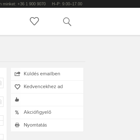
n minket: +36 1 900 9070
H–P: 9.00–17.00
Keress!
Küldés emailben
Kedvencekhez ad
Akciófigyelő
Nyomtatás