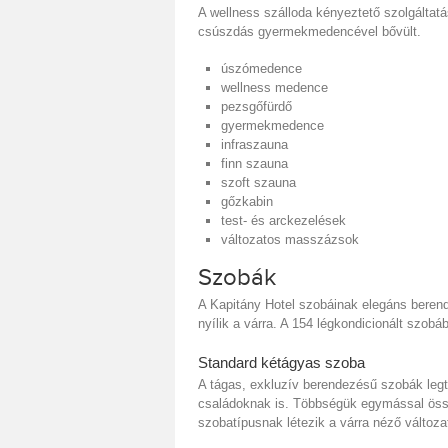
A wellness szálloda kényeztető szolgáltat
csúszdás gyermekmedencével bővült.
úszómedence
wellness medence
pezsgőfürdő
gyermekmedence
infraszauna
finn szauna
szoft szauna
gőzkabin
test- és arckezelések
változatos masszázsok
Szobák
A Kapitány Hotel szobáinak elegáns berende
nyílik a várra. A 154 légkondicionált szobáb
Standard kétágyas szoba
A tágas, exkluzív berendezésű szobák legt
családoknak is. Többségük egymással össz
szobatípusnak létezik a várra néző változa