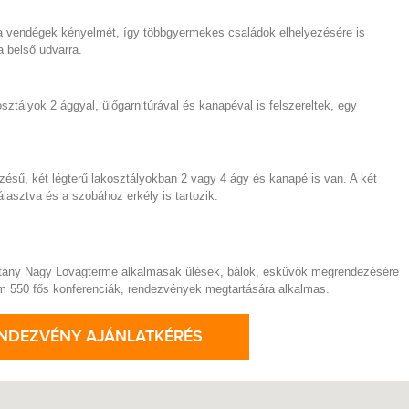
 a vendégek kényelmét, így többgyermekes családok elhelyezésére is
a belső udvarra.
ztályok 2 ággyal, ülőgarnitúrával és kanapéval is felszereltek, egy
zésű, két légterű lakosztályokban 2 vagy 4 ágy és kanapé is van. A két
választva és a szobához erkély is tartozik.
apitány Nagy Lovagterme alkalmasak ülések, bálok, esküvők megrendezésére
m 550 fős konferenciák, rendezvények megtartására alkalmas.
NDEZVÉNY AJÁNLATKÉRÉS