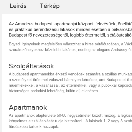
Leírás
Térkép
Az Amadeus budapesti apartmanjai központi fekvésűek, önellátó
és praktikus berendezésű lakások minden esetben a belvárosban
Budapest fő nevezetességeitől, legjobb éttermeitől, sétálóutcáitó
Egyedi igényeinek megfelelően választhat a híres sétálóutcában, a Vá
szórakozóhelyekhez közelebbi lakások, esetleg az elegáns Andrássy ú
Szolgáltatások
A budapesti apartmanokba érkező vendégek számára a szállás munkatár
a személyzet örömmel válaszol bármilyen kérdésre, ami Budapestet ille
műemlékekkel, a vásárlással, az éttermekkel, vagy a pubokkal kapcso
biztonságos parkolási lehetőség, külön díj ellenében.
Apartmanok
Az apartmanok alapterülete 50-80 négyzetméter között mozog, a legkise
kényelmes elszállásolását tudja biztosítani. A lakások 1, 2 vagy 3 sz
fürdőszoba tartozik hozzájuk.