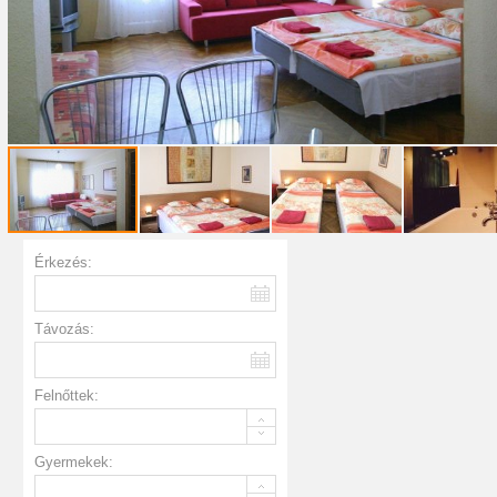
Érkezés:
Távozás:
Felnőttek:
Gyermekek: