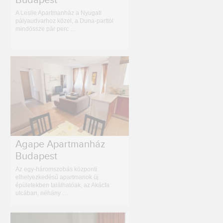
Budapest
A Leslie Apartmanház a Nyugati
pályaudvarhoz közel, a Duna-parttól
mindössze pár perc …
Agape Apartmanház
Budapest
Az egy-háromszobás központi
elhelyezkedésű apartmanok új
épületekben találhatóak, az Akácfa
utcában, néhány …