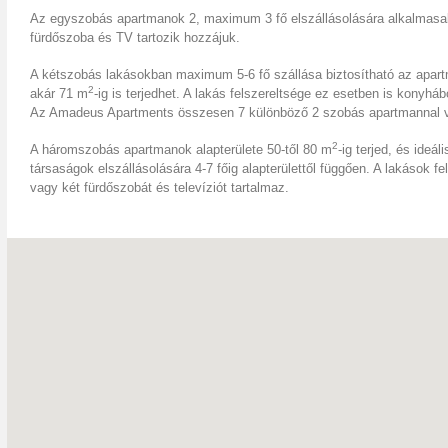
Az egyszobás apartmanok 2, maximum 3 fő elszállásolására alkalmasa
fürdőszoba és TV tartozik hozzájuk.
A kétszobás lakásokban maximum 5-6 fő szállása biztosítható az apart
2
akár 71 m
-ig is terjedhet. A lakás felszereltsége ez esetben is konyháb
Az Amadeus Apartments összesen 7 különböző 2 szobás apartmannal vá
2
A háromszobás apartmanok alapterülete 50-től 80 m
-ig terjed, és ide
társaságok elszállásolására 4-7 főig alapterülettől függően. A lakások 
vagy két fürdőszobát és televíziót tartalmaz.