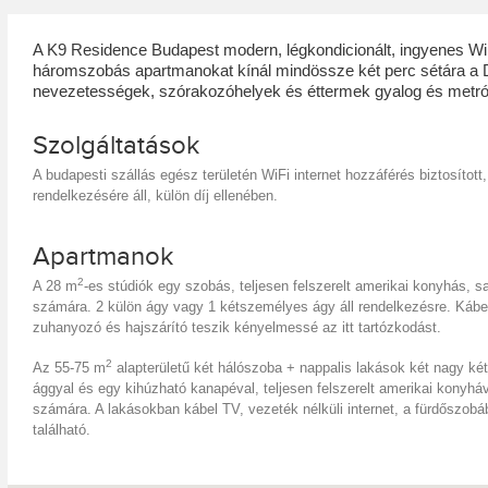
A K9 Residence Budapest modern, légkondicionált, ingyenes WiF
háromszobás apartmanokat kínál mindössze két perc sétára a De
nevezetességek, szórakozóhelyek és éttermek gyalog és metró
Szolgáltatások
A budapesti szállás egész területén WiFi internet hozzáférés biztosítot
rendelkezésére áll, külön díj ellenében.
Apartmanok
2
A 28 m
-es stúdiók egy szobás, teljesen felszerelt amerikai konyhás,
számára. 2 külön ágy vagy 1 kétszemélyes ágy áll rendelkezésre. Kábelt
zuhanyozó és hajszárító teszik kényelmessé az itt tartózkodást.
2
Az 55-75 m
alapterületű két hálószoba + nappalis lakások két nagy 
ággyal és egy kihúzható kanapéval, teljesen felszerelt amerikai konyhá
számára. A lakásokban kábel TV, vezeték nélküli internet, a fürdőszo
található.