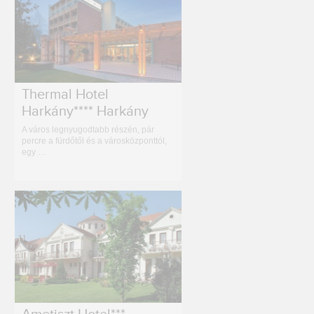
Thermal Hotel
Harkány**** Harkány
A város legnyugodtabb részén, pár
percre a fürdőtől és a városközponttól,
egy …