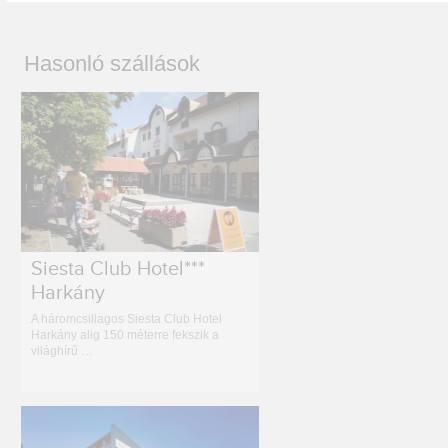
Hasonló szállások
Siesta Club Hotel***
Harkány
A háromcsillagos Siesta Club Hotel
Harkány alig 150 méterre fekszik a
világhírű …