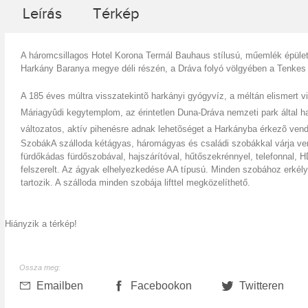
Leírás
Térkép
A háromcsillagos Hotel Korona Termál Bauhaus stílusú, műemlék épület 
Harkány Baranya megye déli részén, a Dráva folyó völgyében a Tenkes
A 185 éves múltra visszatekintõ harkányi gyógyvíz, a méltán elismert vi
Máriagyûdi kegytemplom, az érintetlen Duna-Dráva nemzeti park által ha
változatos, aktív pihenésre adnak lehetõséget a Harkányba érkezõ ven
Szobák
A szálloda kétágyas, háromágyas és családi szobákkal várja ve
fürdőkádas fürdőszobával, hajszárítóval, hűtőszekrénnyel, telefonnal, HD
felszerelt. Az ágyak elhelyezkedése AA típusú. Minden szobához erkélybú
tartozik. A szálloda minden szobája lifttel megközelíthető.
Hiányzik a térkép!
Ossza meg:
Emailben
Facebookon
Twitteren