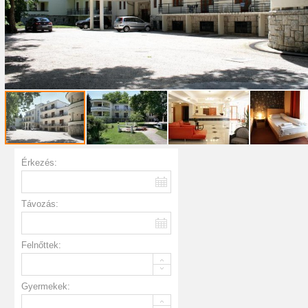
Érkezés:
Távozás:
Felnőttek:
Gyermekek: