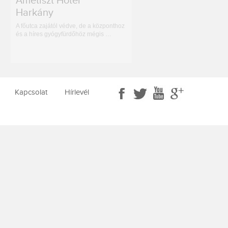
Ametiszt Hotel***
Harkány
A főutca zajától védve, de a központhoz
és a híres gyógyfürdőhöz mégis …
Kapcsolat
Hírlevél