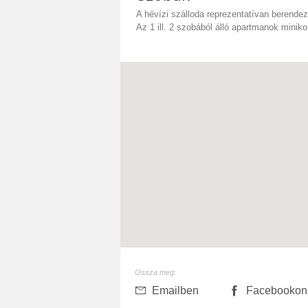
A hévízi szálloda reprezentatívan berendeze
Az 1 ill. 2 szobából álló apartmanok minik
Ossza meg:
Emailben
Facebookon