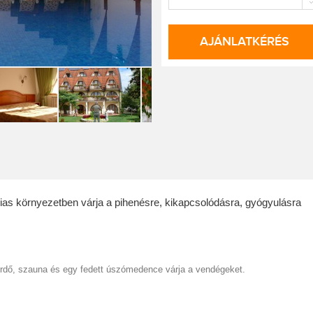
AJÁNLATKÉRÉS
ádias környezetben várja a pihenésre, kikapcsolódásra, gyógyulásra
ürdő, szauna és egy fedett úszómedence várja a vendégeket.