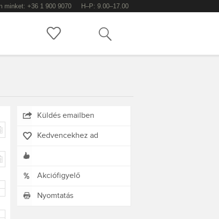
n minket: +36 1 900 9070
H–P: 9.00–17.00
Keress!
Küldés emailben
Kedvencekhez ad
Akciófigyelő
Nyomtatás