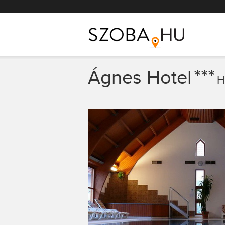
Főmenü
***
Ágnes Hotel
H