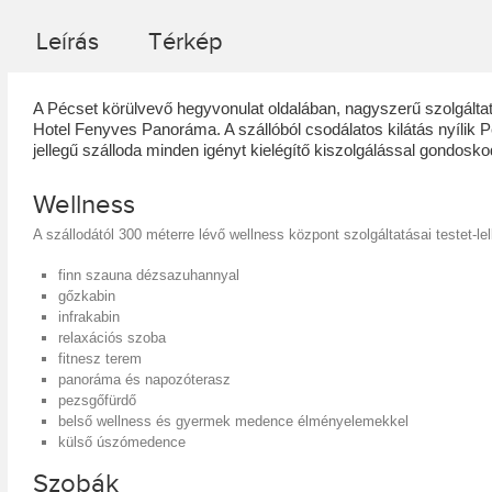
Leírás
Térkép
A Pécset körülvevő hegyvonulat oldalában, nagyszerű szolgálta
Hotel Fenyves Panoráma. A szállóból csodálatos kilátás nyílik P
jellegű szálloda minden igényt kielégítő kiszolgálással gondosko
Wellness
A szállodától 300 méterre lévő wellness központ szolgáltatásai testet-le
finn szauna dézsazuhannyal
gőzkabin
infrakabin
relaxációs szoba
fitnesz terem
panoráma és napozóterasz
pezsgőfürdő
belső wellness és gyermek medence élményelemekkel
külső úszómedence
Szobák