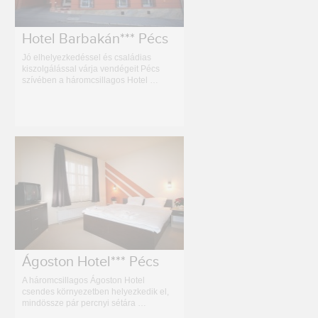
Hotel Barbakán*** Pécs
Jó elhelyezkedéssel és családias
kiszolgálással várja vendégeit Pécs
szívében a háromcsillagos Hotel …
Ágoston Hotel*** Pécs
A háromcsillagos Ágoston Hotel
csendes környezetben helyezkedik el,
mindössze pár percnyi sétára …