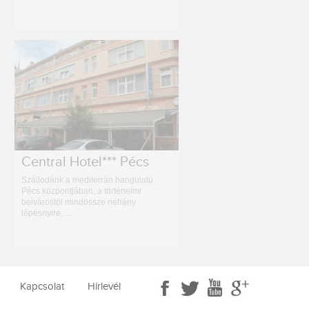
Central Hotel*** Pécs
Szállodánk a mediterrán hangulatú
Pécs központjában, a történelmi
belvárostól mindössze néhány
lépésnyire, …
Kapcsolat
Hírlevél