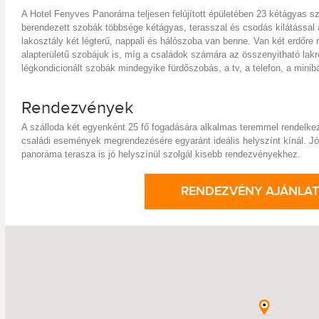
A Hotel Fenyves Panoráma teljesen felújított épületében 23 kétágyas s
berendezett szobák többsége kétágyas, terasszal és csodás kilátással 
lakosztály két légterű, nappali és hálószoba van benne. Van két erdőre n
alapterületű szobájuk is, míg a családok számára az összenyitható lakr
légkondicionált szobák mindegyike fürdőszobás, a tv, a telefon, a minibá
Rendezvények
A szálloda két egyenként 25 fő fogadására alkalmas teremmel rendelkez
családi események megrendezésére egyaránt ideális helyszínt kínál. Jó
panoráma terasza is jó helyszínül szolgál kisebb rendezvényekhez.
RENDEZVÉNY AJÁNLAT