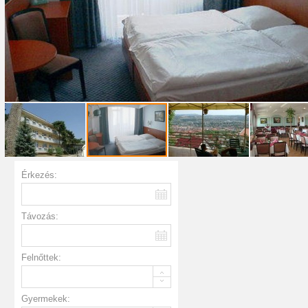
Érkezés:
Távozás:
Felnőttek:
Gyermekek: