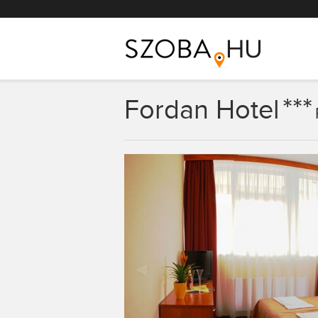
Főmenü
***
Fordan Hotel