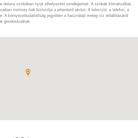
ve deluxe szobában nyújt elhelyezést vendégeinek. A szobák klimatizáltak,
aiban memory hab biztosítja a pihentető alvást. A televízió, a telefon, a
e. A környezettudatottság jegyében a használati meleg víz előállításáról
rok gondoskodnak.