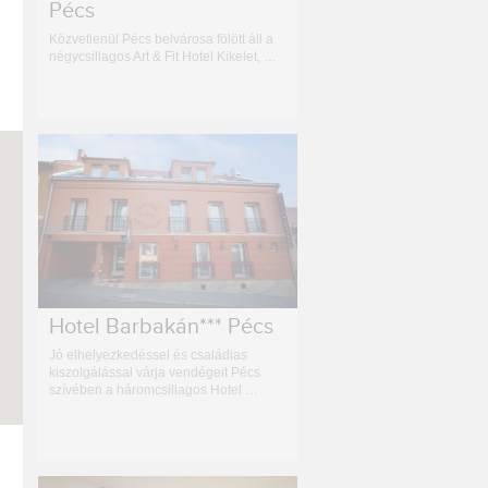
Pécs
Közvetlenül Pécs belvárosa fölött áll a
négycsillagos Art & Fit Hotel Kikelet, …
Hotel Barbakán*** Pécs
Jó elhelyezkedéssel és családias
kiszolgálással várja vendégeit Pécs
szívében a háromcsillagos Hotel …