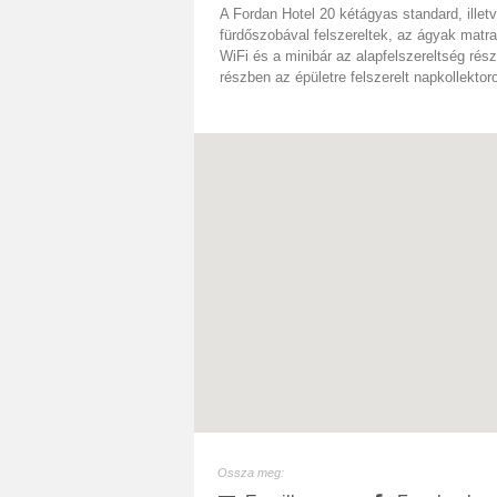
A Fordan Hotel 20 kétágyas standard, illet
fürdőszobával felszereltek, az ágyak matrac
WiFi és a minibár az alapfelszereltség rész
részben az épületre felszerelt napkollekto
Ossza meg: