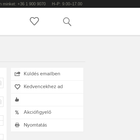
n minket: +36 1 900 9070
H–P: 9.00–17.00
Keress!
Küldés emailben
Kedvencekhez ad
Akciófigyelő
Nyomtatás