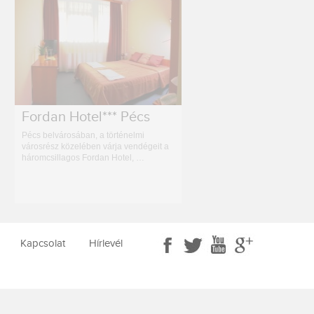
Fordan Hotel*** Pécs
Pécs belvárosában, a történelmi
városrész közelében várja vendégeit a
háromcsillagos Fordan Hotel, …
Kapcsolat
Hírlevél