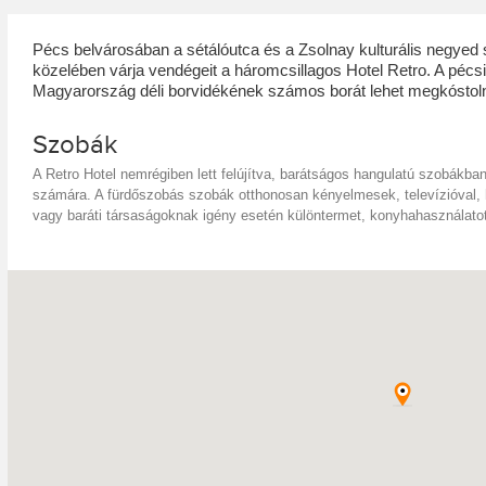
Pécs belvárosában a sétálóutca és a Zsolnay kulturális negy
közelében várja vendégeit a háromcsillagos Hotel Retro. A pécsi 
Magyarország déli borvidékének számos borát lehet megkóstoln
Szobák
A Retro Hotel nemrégiben lett felújítva, barátságos hangulatú szobákba
számára. A fürdőszobás szobák otthonosan kényelmesek, televízióval, h
vagy baráti társaságoknak igény esetén különtermet, konyhahasználatot é