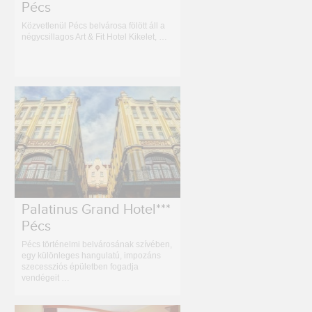
Pécs
Közvetlenül Pécs belvárosa fölött áll a
négycsillagos Art & Fit Hotel Kikelet, …
Palatinus Grand Hotel***
Pécs
Pécs történelmi belvárosának szívében,
egy különleges hangulatú, impozáns
szecessziós épületben fogadja
vendégeit …