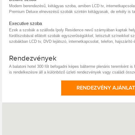
Modern berendezésű, kétágyas szoba, amiben LCD tv, internetkapcsolat, 
Premium Deluxe elnevezésű szobák szintén kétágyasak, de erkély is ta
Executive szoba
Ezek a szobák a szálloda Ipoly Residence nevű szárnyában kaptak hely
fürdőszobával ellátott szobák egyszerűségükkel, letisztult színeikkel s
szobákban LCD tv, DVD lejátszó, internetkapcsolat, telefon, hajszárító é
Rendezvények
A balatoni hotel 300 főt befogadni képes bálterme plenáris teremként is
is rendelkezésre áll a különböző üzleti rendezvények vagy családi öss
RENDEZVÉNY AJÁNLAT