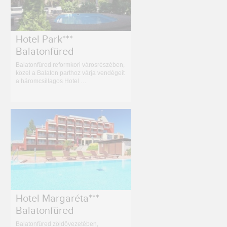
Hotel Park***
Balatonfüred
Balatonfüred reformkori városrészében,
közel a Balaton parthoz várja vendégeit
a háromcsillagos Hotel …
Hotel Margaréta***
Balatonfüred
Balatonfüred zöldövezetében,