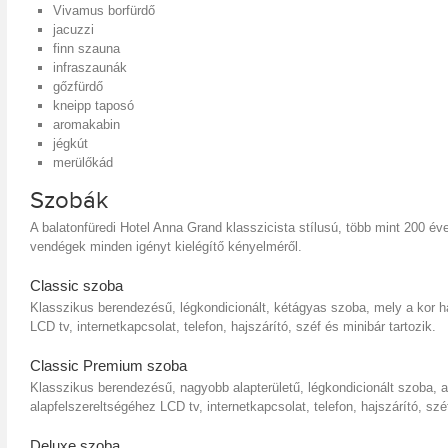
Vivamus borfürdő
jacuzzi
finn szauna
infraszaunák
gőzfürdő
kneipp taposó
aromakabin
jégkút
merülőkád
Szobák
A balatonfüredi Hotel Anna Grand klasszicista stílusú, több mint 200 
vendégek minden igényt kielégítő kényelméről.
Classic szoba
Klasszikus berendezésű, légkondicionált, kétágyas szoba, mely a kor ha
LCD tv, internetkapcsolat, telefon, hajszárító, széf és minibár tartozik.
Classic Premium szoba
Klasszikus berendezésű, nagyobb alapterületű, légkondicionált szoba, 
alapfelszereltségéhez LCD tv, internetkapcsolat, telefon, hajszárító, széf
Deluxe szoba