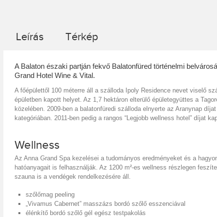
Leírás
Térkép
A Balaton északi partján fekvő Balatonfüred történelmi belváros
Grand Hotel Wine & Vital.
A főépülettől 100 méterre áll a szálloda Ipoly Residence nevet viselő s
épületben kapott helyet. Az 1,7 hektáron elterülő épületegyüttes a Tagor
közelében. 2009-ben a balatonfüredi szálloda elnyerte az Aranynap díjat
kategóriában. 2011-ben pedig a rangos “Legjobb wellness hotel” díjat k
Wellness
Az Anna Grand Spa kezelései a tudományos eredményeket és a hagyomá
hatóanyagait is felhasználják. Az 1200 m²-es wellness részlegen feszí
szauna is a vendégek rendelkezésére áll.
szőlőmag peeling
„Vivamus Cabernet” masszázs bordó szőlő esszenciával
élénkítő bordó szőlő gél egész testpakolás