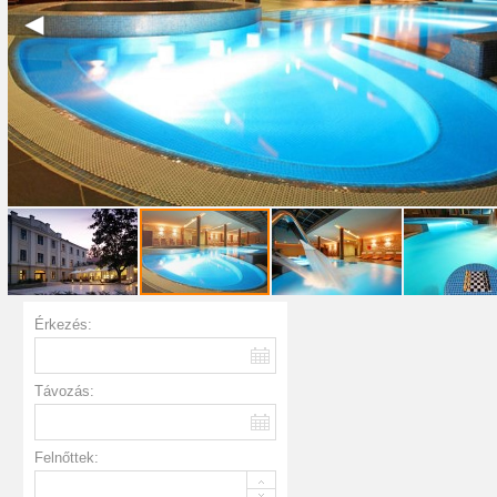
Érkezés:
Távozás:
Felnőttek: