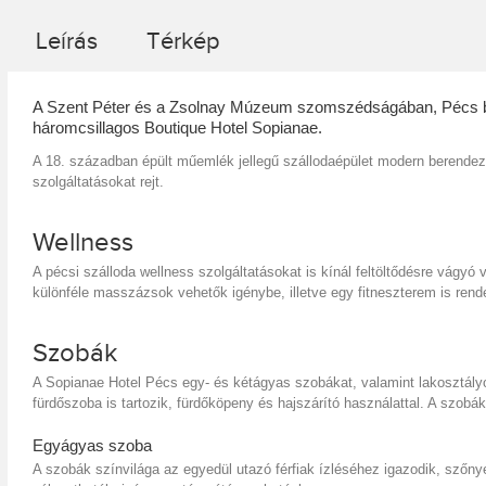
Leírás
Térkép
A Szent Péter és a Zsolnay Múzeum szomszédságában, Pécs be
háromcsillagos Boutique Hotel Sopianae.
A 18. században épült műemlék jellegű szállodaépület modern berendezé
szolgáltatásokat rejt.
Wellness
A pécsi szálloda wellness szolgáltatásokat is kínál feltöltődésre vágy
különféle masszázsok vehetők igénybe, illetve egy fitneszterem is rende
Szobák
A Sopianae Hotel Pécs egy- és kétágyas szobákat, valamint lakosztályo
fürdőszoba is tartozik, fürdőköpeny és hajszárító használattal. A szobák
Egyágyas szoba
A szobák színvilága az egyedül utazó férfiak ízléséhez igazodik, szőny