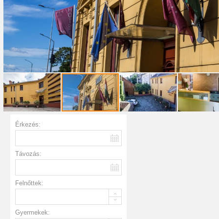
Érkezés:
Távozás:
Felnőttek:
Gyermekek: