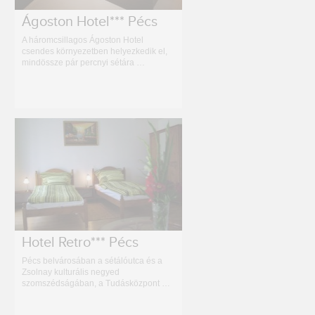
Ágoston Hotel*** Pécs
A háromcsillagos Ágoston Hotel
csendes környezetben helyezkedik el,
mindössze pár percnyi sétára …
Hotel Retro*** Pécs
Pécs belvárosában a sétálóutca és a
Zsolnay kulturális negyed
szomszédságában, a Tudásközpont …