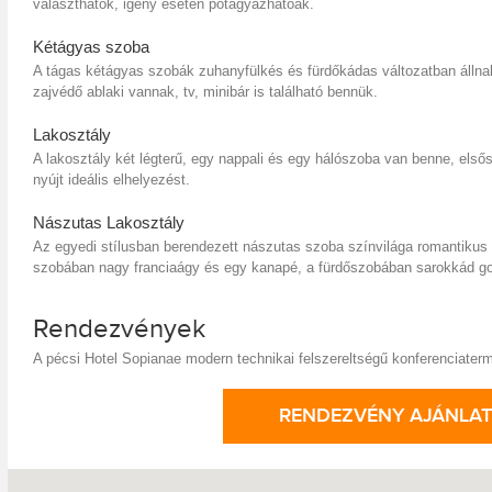
választhatók, igény esetén pótágyazhatóak.
Kétágyas szoba
A tágas kétágyas szobák zuhanyfülkés és fürdőkádas változatban álln
zajvédő ablaki vannak, tv, minibár is található bennük.
Lakosztály
A lakosztály két légterű, egy nappali és egy hálószoba van benne, els
nyújt ideális elhelyezést.
Nászutas Lakosztály
Az egyedi stílusban berendezett nászutas szoba színvilága romantikus
szobában nagy franciaágy és egy kanapé, a fürdőszobában sarokkád go
Rendezvények
A pécsi Hotel Sopianae modern technikai felszereltségű konferenciate
RENDEZVÉNY AJÁNLAT