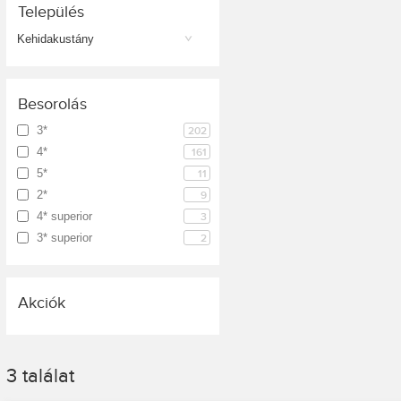
Település
Kehidakustány
Besorolás
3*
202
4*
161
5*
11
2*
9
4* superior
3
3* superior
2
Akciók
3
találat