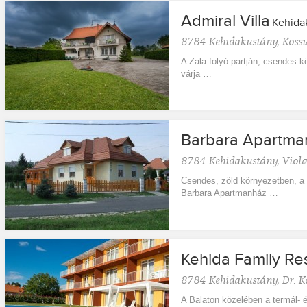
Admiral Villa
Kehida
8784
Kehidakustány
,
Kossu
A Zala folyó partján, csendes 
várja …
Barbara Apartma
8784
Kehidakustány
,
Viola
Csendes, zöld környezetben, a 
Barbara Apartmanház …
Kehida Family Re
8784
Kehidakustány
,
Dr. K
A Balaton közelében a termál- 