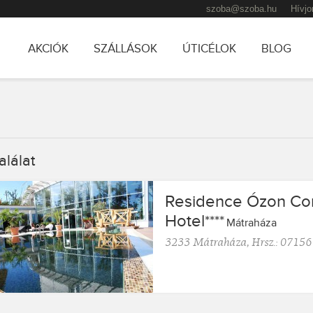
szoba@szoba.hu
Hívjo
AKCIÓK
SZÁLLÁSOK
ÚTICÉLOK
BLOG
TOVÁBB AZ ELSŐDLEGES TARTALOMRA
TOVÁBB A MÁSODLAGOS TARTALOMRA
alálat
Residence Ózon Con
Hotel
****
Mátraháza
3233
Mátraháza
,
Hrsz.: 07156