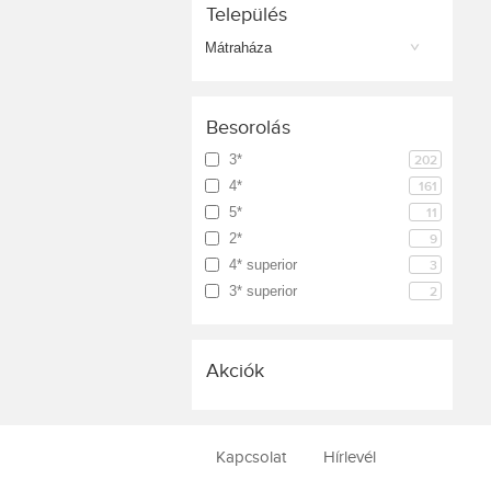
Település
Mátraháza
Besorolás
3*
202
4*
161
5*
11
2*
9
4* superior
3
3* superior
2
Akciók
Kapcsolat
Hírlevél