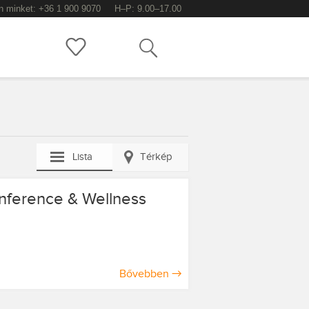
n minket: +36 1 900 9070
H–P: 9.00–17.00
Keress!
Lista
Térkép
ference & Wellness
Bővebben
→