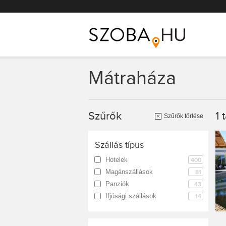
Főmenü
Mátraháza
Szűrők
1
t
Szűrők törlése
Szállás típus
Hotelek
400
Magánszállások
81
Panziók
43
Ifjúsági szállások
14