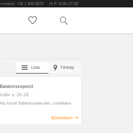
n minket: +36 1 900 9070
H–P: 9.00–17.00
Keress!
Lista
Térkép
Balatonszepezd
ándor u. 26-28.
phöz közeli Balatonszepezden, csodálatos
Bővebben
→