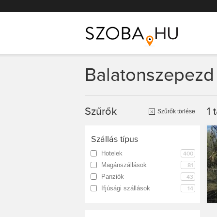
Főmenü
Balatonszepezd
Szűrők
1
t
Szűrők törlése
Szállás típus
Hotelek
400
Magánszállások
81
Panziók
43
Ifjúsági szállások
14