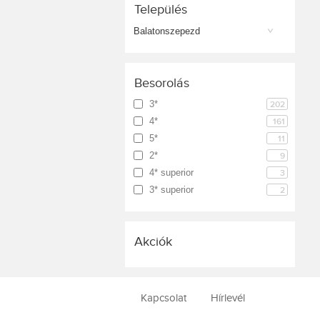
Település
Balatonszepezd
Besorolás
3*
202
4*
161
5*
11
2*
9
4* superior
3
3* superior
2
Akciók
Kapcsolat
Hírlevél