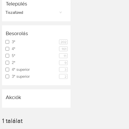
Település
Tiszafüred
Besorolás
3*
202
4*
161
5*
11
2*
9
4* superior
3
3* superior
2
Akciók
1
találat