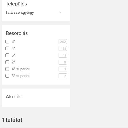
Település
Tatárszentgyörgy
Besorolás
3*
202
4*
161
5*
11
2*
9
4* superior
3
3* superior
2
Akciók
1
találat