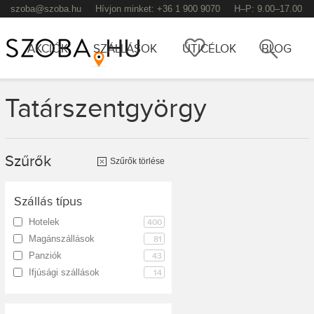
szoba@szoba.hu
Hívjon minket: +36 1 900 9070
H–P: 9.00–17.00
Főmenü
Kere
AKCIÓK
SZÁLLÁSOK
ÚTICÉLOK
BLOG
Tatárszentgyörgy
TOVÁBB AZ ELSŐDLEGES TARTALOMRA
TOVÁBB A MÁSODLAGOS TARTALOMRA
Szűrők
Szűrők törlése
Szállás típus
Hotelek
400
Magánszállások
81
Panziók
43
Ifjúsági szállások
14