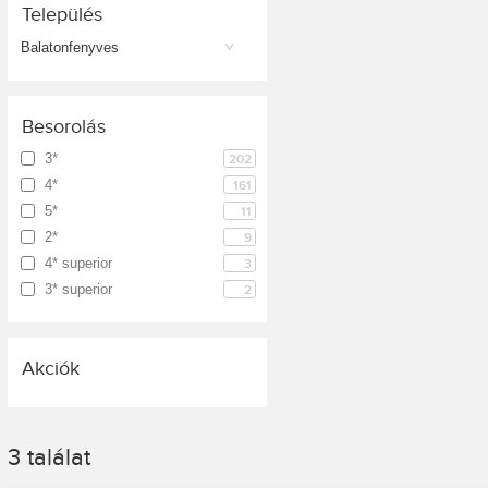
Település
Balatonfenyves
Besorolás
3*
202
4*
161
5*
11
2*
9
4* superior
3
3* superior
2
Akciók
3
találat