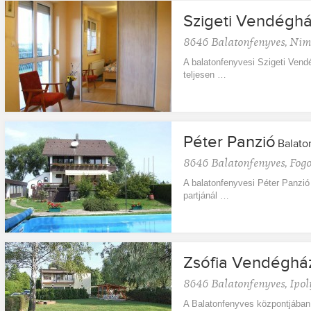
Szigeti Vendégh
8646
Balatonfenyves
,
Nimr
A balatonfenyvesi Szigeti Vend
teljesen …
Péter Panzió
Balato
8646
Balatonfenyves
,
Fogo
A balatonfenyvesi Péter Panzió
partjánál …
Zsófia Vendéghá
8646
Balatonfenyves
,
Ipol
A Balatonfenyves központjában,