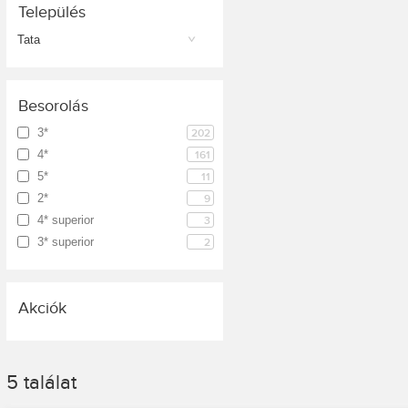
Település
Tata
Besorolás
3*
202
4*
161
5*
11
2*
9
4* superior
3
3* superior
2
Akciók
5
találat