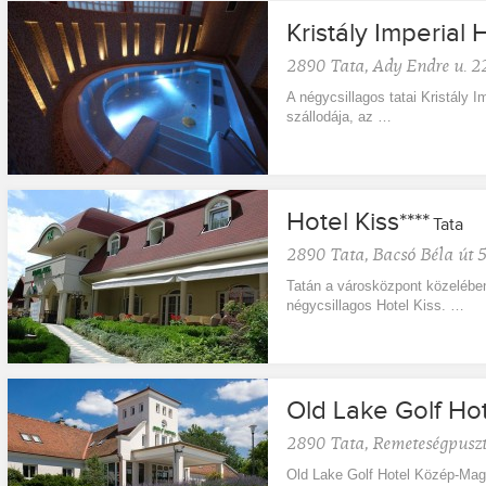
Kristály Imperial 
2890
Tata
,
Ady Endre u. 22
A négycsillagos tatai Kristály 
szállodája, az …
Hotel Kiss
****
Tata
2890
Tata
,
Bacsó Béla út 5
Tatán a városközpont közelében
négycsillagos Hotel Kiss. …
Old Lake Golf Ho
2890
Tata
,
Remeteségpusz
Old Lake Golf Hotel Közép-Magy