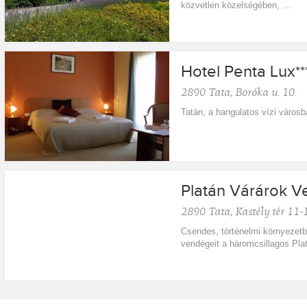
közvetlen közelségében, …
Hotel Penta Lux
**
2890
Tata
,
Boróka u. 10.
Tatán, a hangulatos vízi városb
Platán Várárok 
2890
Tata
,
Kastély tér 11-
Csendes, történelmi környezet
vendégeit a háromcsillagos Pl